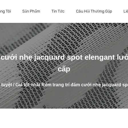
ng Tôi
Sản Phẩm
Tin Tức
Câu Hỏi Thường Gặp
Li
 cưới nhẹ jacquard spot elengant lư
cấp
 tuyệt
/
Giá tốt nhất Rèm trang trí đám cưới nhẹ jacquard sp