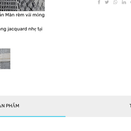
sẵn Màn rèm vải mỏng
ng jacquard nhẹ tại
SẢN PHẨM