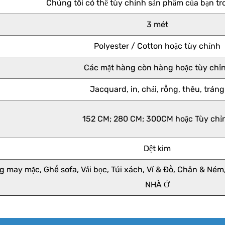
Chúng tôi có thể tùy chỉnh sản phẩm của bạn t
3 mét
Polyester / Cotton hoặc tùy chỉnh
Các mặt hàng còn hàng hoặc tùy chỉ
Jacquard, in, chải, rỗng, thêu, tráng
152 CM; 280 CM; 300CM hoặc Tùy chỉ
Dệt kim
g may mặc, Ghế sofa, Vải bọc, Túi xách, Ví & Đồ, Chăn & Ném
NHÀ Ở