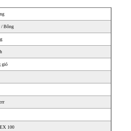
àng
r / Bông
ng
h
 gió
err
EX 100