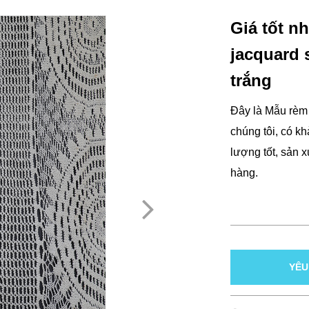
Giá tốt n
jacquard 
trắng
Đây là Mẫu rèm 
chúng tôi, có kh
lượng tốt, sản 
hàng.
YÊU