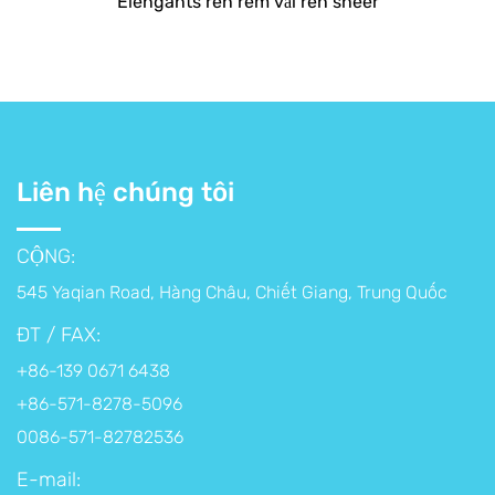
Elengants ren rèm vải ren sheer
Liên hệ chúng tôi
CỘNG:
545 Yaqian Road, Hàng Châu, Chiết Giang, Trung Quốc
ĐT / FAX:
+86-139 0671 6438
+86-571-8278-5096
0086-571-82782536
E-mail: