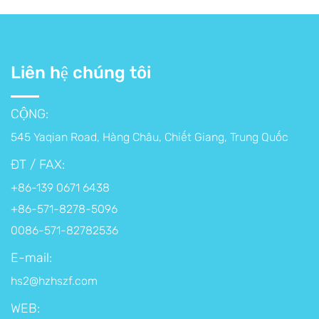
Liên hệ chúng tôi
CỘNG:
545 Yaqian Road, Hàng Châu, Chiết Giang, Trung Quốc
ĐT / FAX:
+86-139 0671 6438
+86-571-8278-5096
0086-571-82782536
E-mail:
hs2@hzhszf.com
WEB: